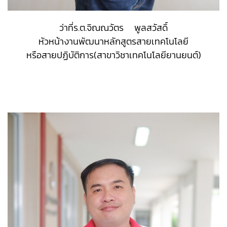
ว่าที่ร.ต.จิณณวัตร พูลสวัสดิ์
หัวหน้างานพัฒนาหลักสูตรสายเทคโนโลยี
หรือสายปฏิบัติการ(สาขาวิชาเทคโนโลยียานยนต์)