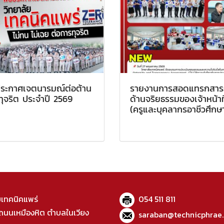
ีประกาศเจตนารมณ์ต่อต้าน
รายงานการสอดแทรกสาร
ุจริต ประจำปี 2569
ด้านจริยธรรมของเจ้าหน้าที
(ครูและบุคลากรอาชีวศึกษ
ยเทคนิคแพร่
054 511 811
นนเหมืองหิต ตำบลในเวียง
saraban@technicphrae.