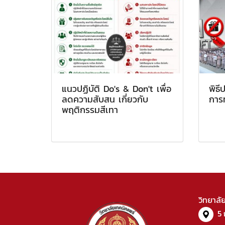
แนวปฏิบัติ Do's & Don't เพื่อ
พิธ
ลดความสับสน เกี่ยวกับ
การท
พฤติกรรมสีเทา
วิทยาลั
5 ถ