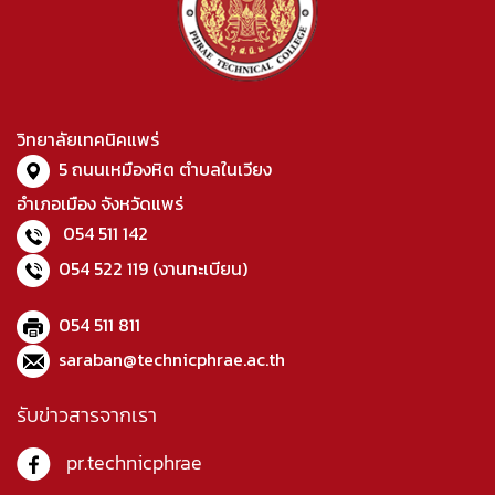
วิทยาลัยเทคนิคแพร่
5 ถนนเหมืองหิต ตำบลในเวียง
อำเภอเมือง จังหวัดแพร่
054 511 142
054 522 119
(งานทะเบียน)
054 511 811
saraban@technicphrae.ac.th
รับข่าวสารจากเรา
pr.technicphrae