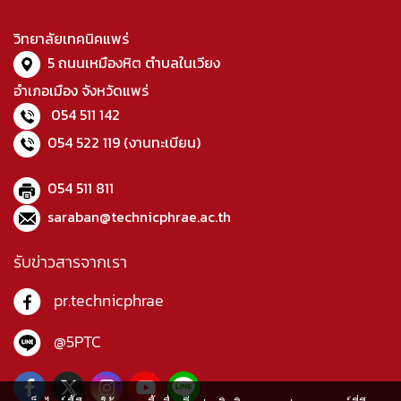
วิทยาลัยเทคนิคแพร่
5 ถนนเหมืองหิต ตำบลในเวียง
อำเภอเมือง จังหวัดแพร่
054 511 142
054 522 119
(งานทะเบียน)
054 511 811
saraban@technicphrae.ac.th
รับข่าวสารจากเรา
pr.technicphrae
@5PTC