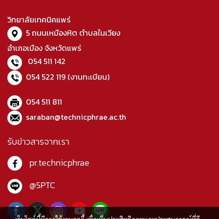
วิทยาลัยเทคนิคแพร่
5 ถนนเหมืองหิต ตำบลในเวียง
อำเภอเมือง จังหวัดแพร่
054 511 142
054 522 119
(งานทะเบียน)
054 511 811
saraban@technicphrae.ac.th
รับข่าวสารจากเรา
pr.technicphrae
@5PTC