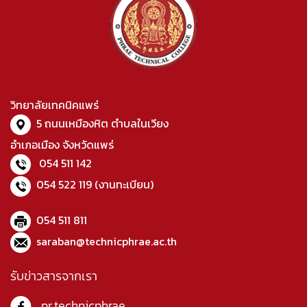
วิทยาลัยเทคนิคแพร่
5 ถนนเหมืองหิต ตำบลในเวียง
อำเภอเมือง จังหวัดแพร่
054 511 142
054 522 119
(งานทะเบียน)
054 511 811
saraban@technicphrae.ac.th
รับข่าวสารจากเรา
pr.technicphrae